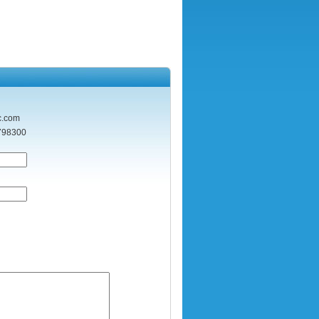
com
-64798300