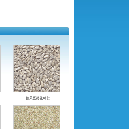
糖果级葵花籽仁