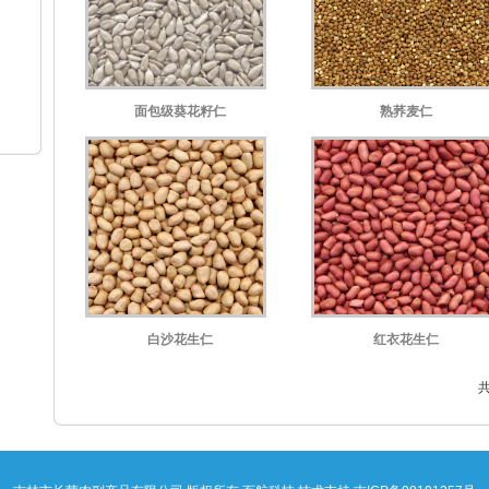
面包级葵花籽仁
熟荞麦仁
白沙花生仁
红衣花生仁
共