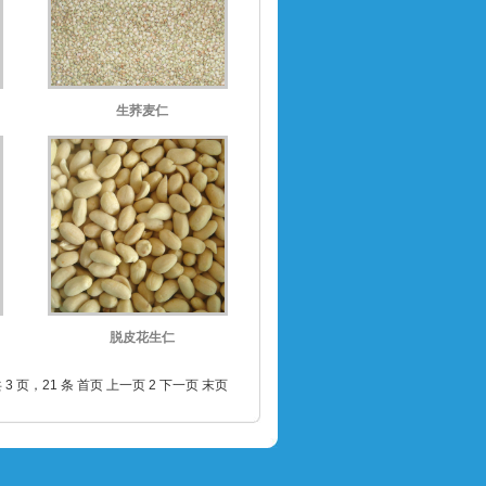
生荞麦仁
脱皮花生仁
 3 页，21 条
首页
上一页
2
下一页
末页